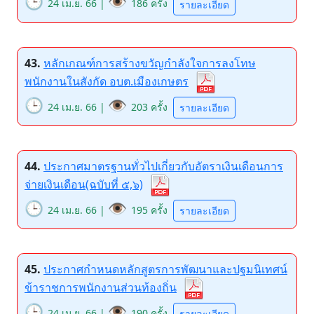
🕒
👁️
24 เม.ย. 66 |
186 ครั้ง
รายละเอียด
43.
หลักเกณฑ์การสร้างขวัญกำลังใจการลงโทษ
พนักงานในสังกัด อบต.เมืองเกษตร
🕒
👁️
24 เม.ย. 66 |
203 ครั้ง
รายละเอียด
44.
ประกาศมาตรฐานทั่วไปเกี่ยวกับอัตราเงินเดือนการ
จ่ายเงินเดือน(ฉบับที่ ๕,๖)
🕒
👁️
24 เม.ย. 66 |
195 ครั้ง
รายละเอียด
45.
ประกาศกำหนดหลักสูตรการพัฒนาและปฐมนิเทศน์
ข้าราชการพนักงานส่วนท้องถิ่น
🕒
👁️
24 เม.ย. 66 |
190 ครั้ง
รายละเอียด