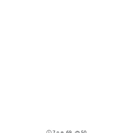
7 ก.ค. 69
50