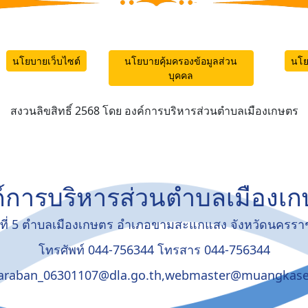
นโยบายเว็บไซต์
นโยบายคุ้มครองข้อมูลส่วน
นโย
บุคคล
สงวนลิขสิทธิ์ 2568 โดย องค์การบริหารส่วนตำบลเมืองเกษตร
์การบริหารส่วนตำบลเมืองเ
มู่ที่ 5 ตำบลเมืองเกษตร อำเภอขามสะแกแสง จังหวัดนครร
โทรศัพท์ 044-756344 โทรสาร 044-756344
saraban_06301107@dla.go.th,webmaster@muangkase