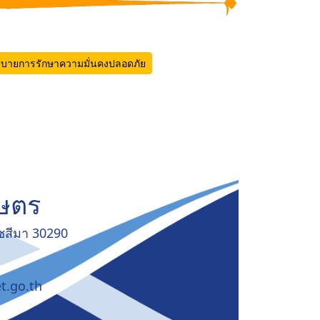
บายการรักษาความมั่นคงปลอดภัย
กษตร
าชสีมา 30290
t.go.th