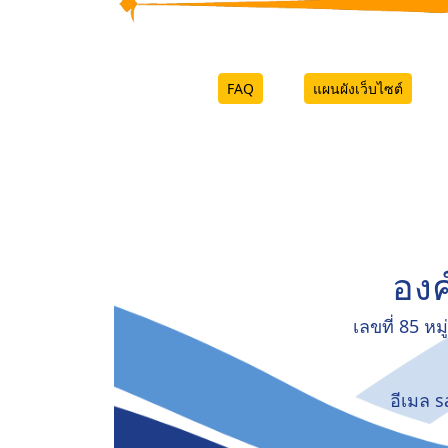
FAQ
แผนผังเว็บไซต์
องค
เลขที่ 85 ห
อีเมล 