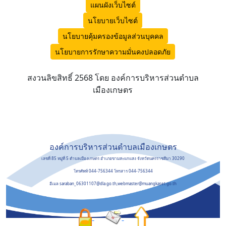
แผนผังเว็บไซต์
นโยบายเว็บไซต์
นโยบายคุ้มครองข้อมูลส่วนบุคคล
นโยบายการรักษาความมั่นคงปลอดภัย
สงวนลิขสิทธิ์ 2568 โดย องค์การบริหารส่วนตำบล
เมืองเกษตร
องค์การบริหารส่วนตำบลเมืองเกษตร
เลขที่ 85 หมู่ที่ 5 ตำบลเมืองเกษตร อำเภอขามสะแกแสง จังหวัดนครราชสีมา 30290
โทรศัพท์ 044-756344 โทรสาร 044-756344
อีเมล saraban_06301107@dla.go.th,webmaster@muangkaset.go.th