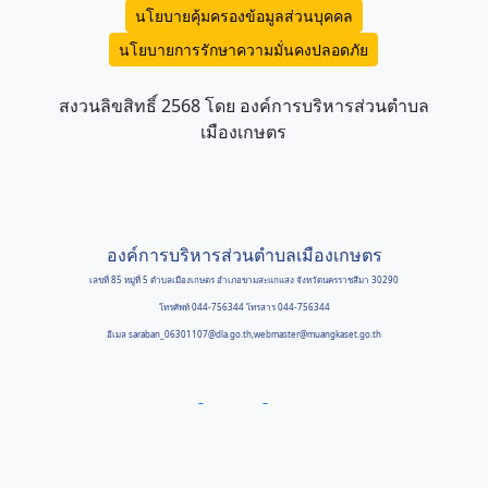
นโยบายคุ้มครองข้อมูลส่วนบุคคล
นโยบายการรักษาความมั่นคงปลอดภัย
สงวนลิขสิทธิ์ 2568 โดย องค์การบริหารส่วนตำบล
เมืองเกษตร
องค์การบริหารส่วนตำบลเมืองเกษตร
เลขที่ 85 หมู่ที่ 5 ตำบลเมืองเกษตร อำเภอขามสะแกแสง จังหวัดนครราชสีมา 30290
โทรศัพท์ 044-756344 โทรสาร 044-756344
อีเมล saraban_06301107@dla.go.th,webmaster@muangkaset.go.th