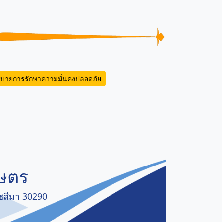
บายการรักษาความมั่นคงปลอดภัย
กษตร
าชสีมา 30290