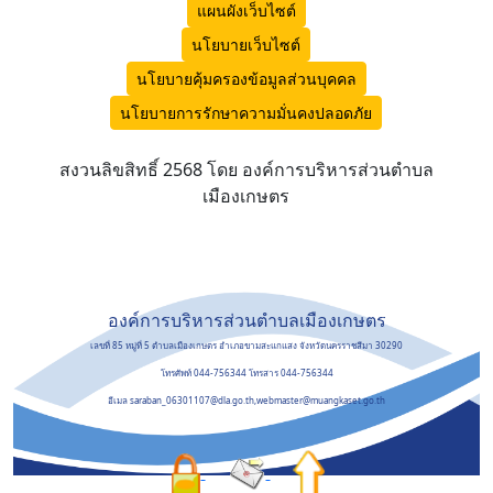
แผนผังเว็บไซต์
นโยบายเว็บไซต์
นโยบายคุ้มครองข้อมูลส่วนบุคคล
นโยบายการรักษาความมั่นคงปลอดภัย
สงวนลิขสิทธิ์ 2568 โดย องค์การบริหารส่วนตำบล
เมืองเกษตร
องค์การบริหารส่วนตำบลเมืองเกษตร
เลขที่ 85 หมู่ที่ 5 ตำบลเมืองเกษตร อำเภอขามสะแกแสง จังหวัดนครราชสีมา 30290
โทรศัพท์ 044-756344 โทรสาร 044-756344
อีเมล saraban_06301107@dla.go.th,webmaster@muangkaset.go.th